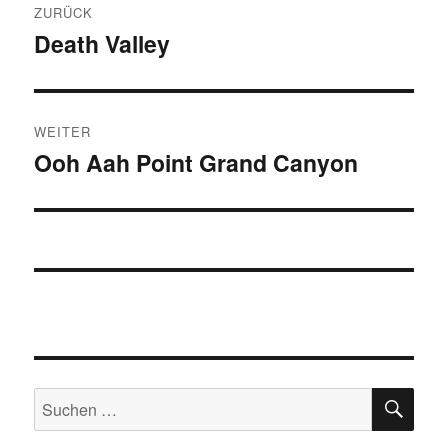
ZURÜCK
Death Valley
Vorheriger
Beitrag:
WEITER
Ooh Aah Point Grand Canyon
Nächster
Beitrag:
SU
Suchen
nach: