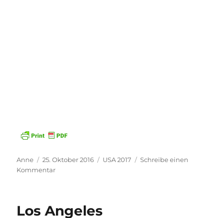
Autor
Veröffentlicht
Kategorien
Anne
25. Oktober 2016
USA 2017
Schreibe einen
am
zu
Kommentar
Urlaubsplanung
Los Angeles