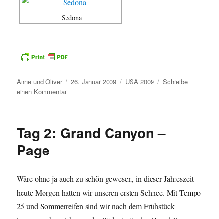
Sedona
Autor
Veröffentlicht
Kategorien
Anne und Oliver
26. Januar 2009
USA 2009
Schreibe
zu
am
einen Kommentar
Tag
1:
Phoenix
Tag 2: Grand Canyon –
–
Grand
Page
Canyon
Wäre ohne ja auch zu schön gewesen, in dieser Jahreszeit –
heute Morgen hatten wir unseren ersten Schnee. Mit Tempo
25 und Sommerreifen sind wir nach dem Frühstück