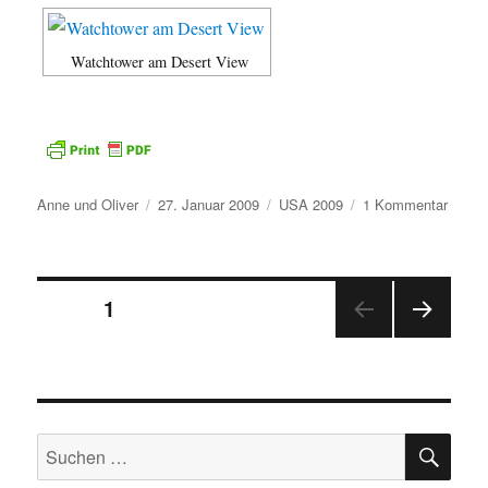
Watchtower am Desert View
Autor
Veröffentlicht
Kategorien
zu
Anne und Oliver
27. Januar 2009
USA 2009
1 Kommentar
am
Tag
2:
Grand
Seitennummerierung
Canyo
SEITE
1
–
Page
NÄC
der
HSTE
SEIT
Beiträge
E
SU
Suchen
nach: