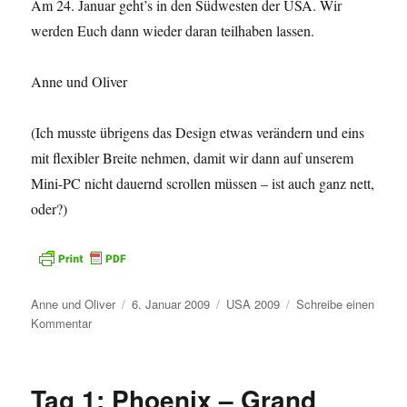
Am 24. Januar geht’s in den Südwesten der USA. Wir
werden Euch dann wieder daran teilhaben lassen.
Anne und Oliver
(Ich musste übrigens das Design etwas verändern und eins
mit flexibler Breite nehmen, damit wir dann auf unserem
Mini-PC nicht dauernd scrollen müssen – ist auch ganz nett,
oder?)
Autor
Veröffentlicht
Kategorien
Anne und Oliver
6. Januar 2009
USA 2009
Schreibe einen
zu
am
Kommentar
USA
–
wir
Tag 1: Phoenix – Grand
kommen