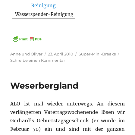
Wasserspender-Reinigung
Autor
Veröffentlicht
Kategorien
Anne und Oliver
23. April 2010
Super-Mini-Breaks
am
zu
Schreibe einen Kommentar
Wien
Weserbergland
ALO ist mal wieder unterwegs. An diesem
verlängerten Vatertagswochenende lösen wir
Gerhard’s Geburtstagsgeschenk (er wurde im
Februar 70) ein und sind mit der ganzen