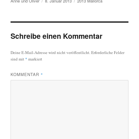
Autor
Veröffentlicht
Kategorien
Anne und Oliver
8. Januar 2013
2013 Mallorca
am
Schreibe einen Kommentar
Deine E-Mail-Adresse wird nicht veröffentlicht.
Erforderliche Felder
sind mit
*
markiert
KOMMENTAR
*