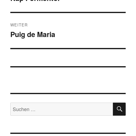
Beitrag:
WEITER
Puig de Maria
Nächster
Beitrag:
SU
Suchen
nach: