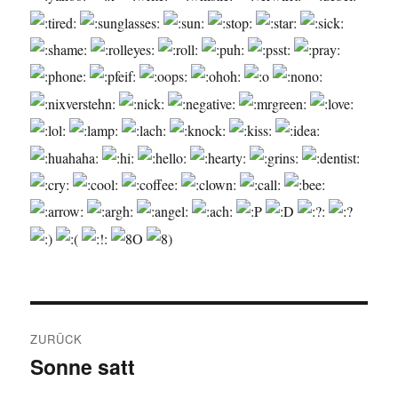
Beitragsnavigation
ZURÜCK
Sonne satt
Vorheriger
Beitrag: