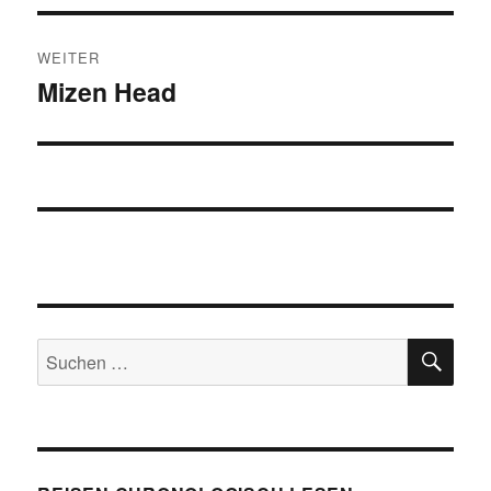
WEITER
Mizen Head
Nächster
Beitrag:
SU
Suchen
nach: