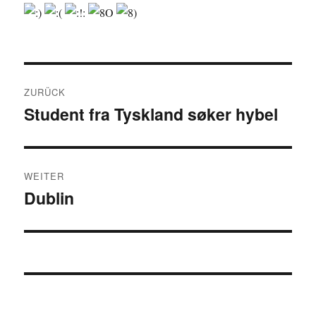
Beitragsnavigation
ZURÜCK
Student fra Tyskland søker hybel
Vorheriger
Beitrag:
WEITER
Dublin
Nächster
Beitrag: