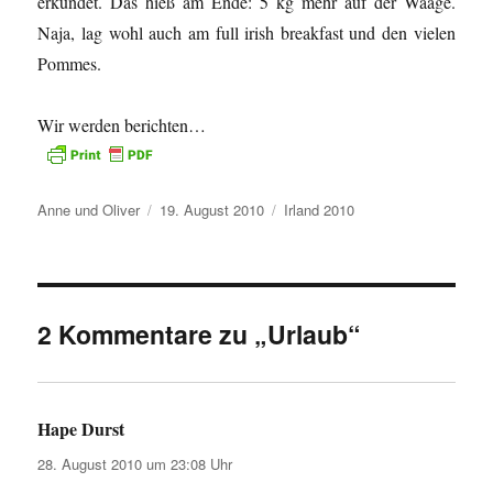
erkundet. Das hieß am Ende: 5 kg mehr auf der Waage.
Naja, lag wohl auch am full irish breakfast und den vielen
Pommes.
Wir werden berichten…
Autor
Veröffentlicht
Kategorien
Anne und Oliver
19. August 2010
Irland 2010
am
2 Kommentare zu „Urlaub“
Hape Durst
sagt:
28. August 2010 um 23:08 Uhr