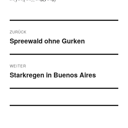
Beitragsnavigation
ZURÜCK
Spreewald ohne Gurken
Vorheriger
Beitrag:
WEITER
Starkregen in Buenos Aires
Nächster
Beitrag: