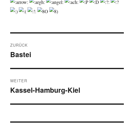
Beitragsnavigation
ZURÜCK
Bastei
Vorheriger
Beitrag:
WEITER
Kassel-Hamburg-Kiel
Nächster
Beitrag: