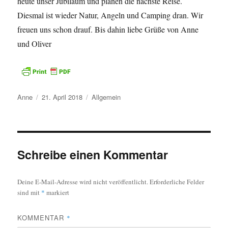
heute unser Jubiläum und planen die nächste Reise.
Diesmal ist wieder Natur, Angeln und Camping dran. Wir
freuen uns schon drauf. Bis dahin liebe Grüße von Anne
und Oliver
Autor
Veröffentlicht
Kategorien
Anne
21. April 2018
Allgemein
am
Schreibe einen Kommentar
Deine E-Mail-Adresse wird nicht veröffentlicht.
Erforderliche Felder
sind mit
*
markiert
KOMMENTAR
*