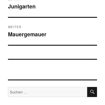
Junigarten
Vorheriger
Beitrag:
WEITER
Mauergemauer
Nächster
Beitrag:
SU
Suchen
nach: