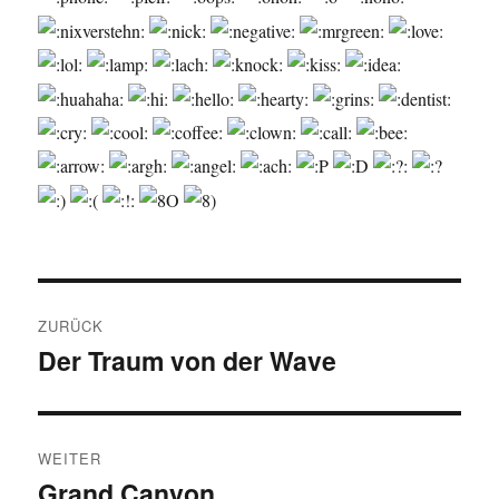
Beitragsnavigation
ZURÜCK
Der Traum von der Wave
Vorheriger
Beitrag:
WEITER
Grand Canyon
Nächster