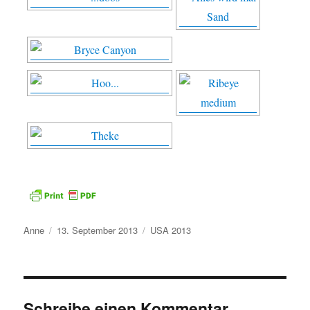
Autor
Veröffentlicht
Kategorien
Anne
13. September 2013
USA 2013
am
Schreibe einen Kommentar