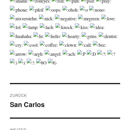
Beitragsnavigation
ZURÜCK
San Carlos
Vorheriger
Beitrag:
WEITER