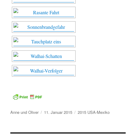
Autor
Veröffentlicht
Kategorien
Anne und Oliver
11. Januar 2015
2015 USA-Mexiko
am