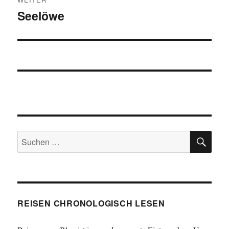
Seelöwe
Nächster
Beitrag:
SU
Suchen
nach:
REISEN CHRONOLOGISCH LESEN