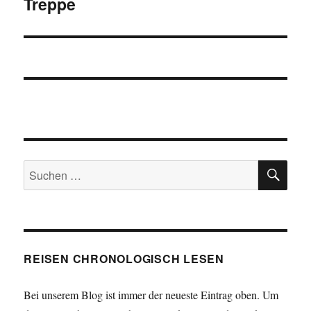
Treppe
Nächster
Beitrag:
SU
Suchen
nach:
REISEN CHRONOLOGISCH LESEN
Bei unserem Blog ist immer der neueste Eintrag oben. Um