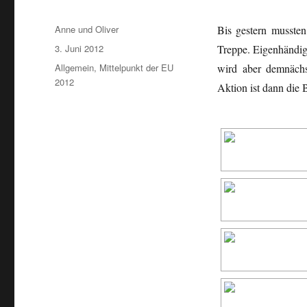
Autor
Anne und Oliver
Bis gestern mussten
Veröffentlicht
3. Juni 2012
Treppe. Eigenhändig
am
Kategorien
Allgemein
,
Mittelpunkt der EU
wird aber demnächs
2012
Aktion ist dann die 