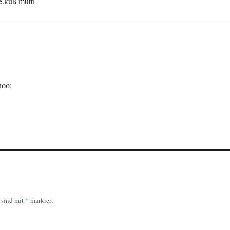
e.kuß mutti
r sind mit
*
markiert