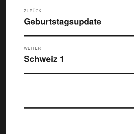
Beitragsnavigation
ZURÜCK
Geburtstagsupdate
Vorheriger
Beitrag:
WEITER
Schweiz 1
Nächster
Beitrag: