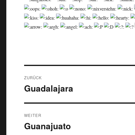
Beitragsnavigation
ZURÜCK
Guadalajara
Vorheriger
Beitrag:
WEITER
Guanajuato
Nächster
Beitrag: