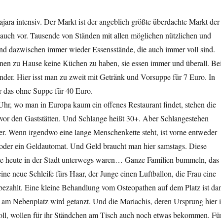
jara intensiv. Der Markt ist der angeblich größte überdachte Markt der
 auch vor. Tausende von Ständen mit allen möglichen nützlichen und
d dazwischen immer wieder Essensstände, die auch immer voll sind.
nen zu Hause keine Küchen zu haben, sie essen immer und überall. Be
der. Hier isst man zu zweit mit Getränk und Vorsuppe für 7 Euro. In
r das ohne Suppe für 40 Euro.
hr, wo man in Europa kaum ein offenes Restaurant findet, stehen die
 vor den Gaststätten. Und Schlange heißt 30+. Aber Schlangestehen
r. Wenn irgendwo eine lange Menschenkette steht, ist vorne entweder
 oder ein Geldautomat. Und Geld braucht man hier samstags. Diese
e heute in der Stadt unterwegs waren… Ganze Familien bummeln, das
 neue Schleife fürs Haar, der Junge einen Luftballon, die Frau eine
ezahlt. Eine kleine Behandlung vom Osteopathen auf dem Platz ist da
 am Nebenplatz wird getanzt. Und die Mariachis, deren Ursprung hier 
soll, wollen für ihr Ständchen am Tisch auch noch etwas bekommen. Fü