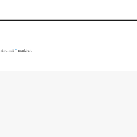
r sind mit
*
markiert