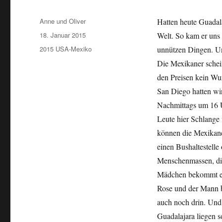
Autor
Anne und Oliver
Hatten heute Guadala
Veröffentlicht
18. Januar 2015
Welt. So kam er uns
am
Kategorien
2015 USA-Mexiko
unnützen Dingen. Un
Die Mexikaner schei
den Preisen kein Wun
San Diego hatten wi
Nachmittags um 16 U
Leute hier Schlange
können die Mexikane
einen Bushaltestelle
Menschenmassen, di
Mädchen bekommt eine
Rose und der Mann b
auch noch drin. Und
Guadalajara liegen 