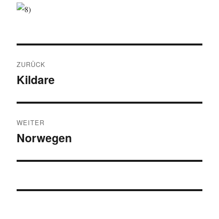
Beitragsnavigation
ZURÜCK
Kildare
Vorheriger
Beitrag:
WEITER
Norwegen
Nächster
Beitrag: