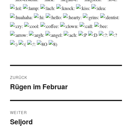
Beitragsnavigation
ZURÜCK
Rügen im Februar
Vorheriger
Beitrag:
WEITER
Seljord
Nächster
Beitrag: