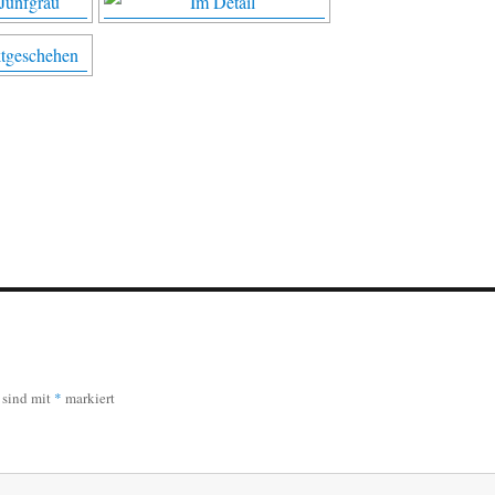
r sind mit
*
markiert