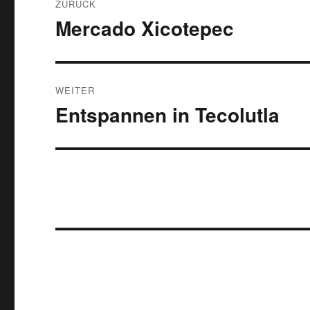
ZURÜCK
Mercado Xicotepec
Vorheriger
Beitrag:
WEITER
Entspannen in Tecolutla
Nächster
Beitrag: