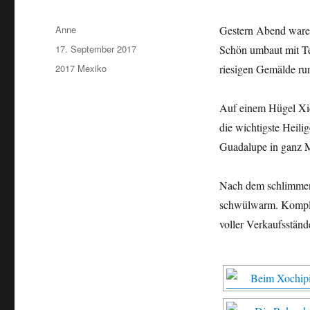
Autor
Anne
Gestern Abend waren
Veröffentlicht
17. September 2017
Schön umbaut mit Te
am
Kategorien
2017 Mexiko
riesigen Gemälde ru
Auf einem Hügel Xic
die wichtigste Heilig
Guadalupe in ganz 
Nach dem schlimmen G
schwülwarm. Komplet
voller Verkaufsständ