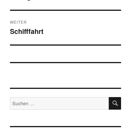
Beitrag:
WEITER
Schifffahrt
Nächster
Beitrag:
SU
Suchen
nach: