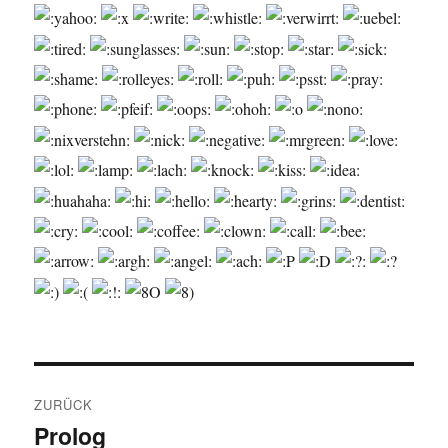
Beitragsnavigation
ZURÜCK
Prolog
Vorheriger