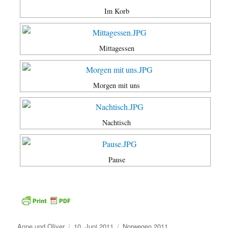
Im Korb
Mittagessen
Morgen mit uns
Nachtisch
Pause
Autor
Veröffentlicht
Kategorien
Anne und Oliver
10. Juni 2011
Norwegen 2011