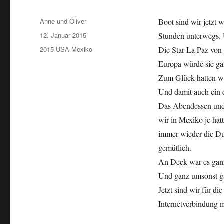
Autor
Anne und Oliver
Boot sind wir jetzt
Veröffentlicht
12. Januar 2015
Stunden unterwegs. 
am
Kategorien
2015 USA-Mexiko
Die Star La Paz von 
Europa würde sie gar
Zum Glück hatten wir
Und damit auch ein
Das Abendessen und 
wir in Mexiko je hat
immer wieder die Du
gemütlich.
An Deck war es ganz
Und ganz umsonst ga
Jetzt sind wir für d
Internetverbindung m