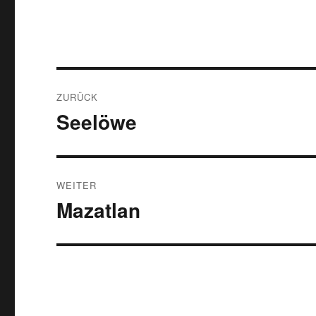
Beitragsnavigation
ZURÜCK
Seelöwe
Vorheriger
Beitrag:
WEITER
Mazatlan
Nächster
Beitrag: