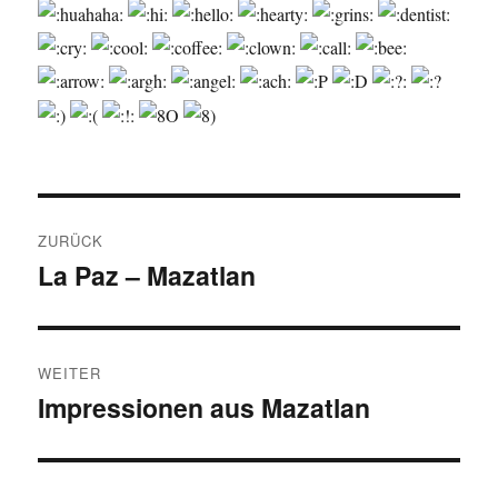
Beitragsnavigation
ZURÜCK
La Paz – Mazatlan
Vorheriger
Beitrag:
WEITER
Impressionen aus Mazatlan
Nächster
Beitrag: