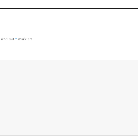
r sind mit
*
markiert