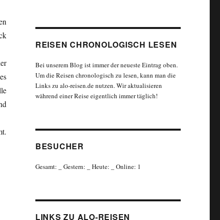
en
ck
REISEN CHRONOLOGISCH LESEN
er
Bei unserem Blog ist immer der neueste Eintrag oben.
Um die Reisen chronologisch zu lesen, kann man die
es
Links zu alo-reisen.de nutzen. Wir aktualisieren
lle
während einer Reise eigentlich immer täglich!
nd
t.
BESUCHER
Gesamt:
_
Gestern:
_
Heute:
_
Online: 1
LINKS ZU ALO-REISEN