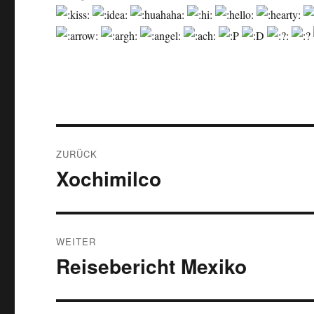
Beitragsnavigation
ZURÜCK
Xochimilco
Vorheriger
Beitrag:
WEITER
Reisebericht Mexiko
Nächster
Beitrag: