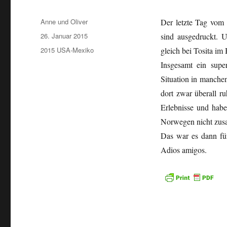
Autor
Anne und Oliver
Der letzte Tag vom 
Veröffentlicht
26. Januar 2015
sind ausgedruckt. U
am
Kategorien
2015 USA-Mexiko
gleich bei Tosita i
Insgesamt ein supe
Situation in manche
dort zwar überall ru
Erlebnisse und hab
Norwegen nicht zus
Das war es dann fü
Adios amigos.