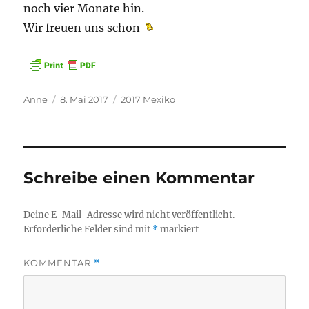
noch vier Monate hin.
Wir freuen uns schon
Autor
Veröffentlicht
Kategorien
Anne
8. Mai 2017
2017 Mexiko
am
Schreibe einen Kommentar
Deine E-Mail-Adresse wird nicht veröffentlicht.
Erforderliche Felder sind mit
*
markiert
KOMMENTAR
*