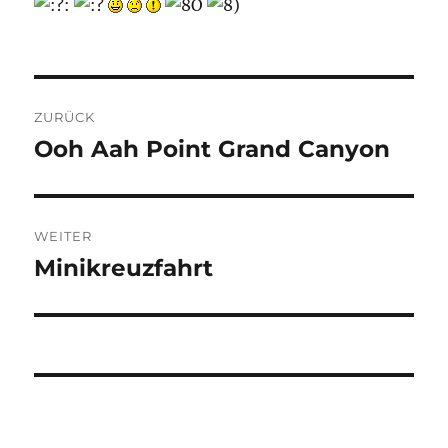
Beitragsnavigation
ZURÜCK
Ooh Aah Point Grand Canyon
Vorheriger
Beitrag:
WEITER
Minikreuzfahrt
Nächster
Beitrag: