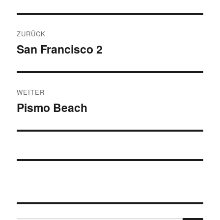
Beitragsnavigation
ZURÜCK
San Francisco 2
Vorheriger
Beitrag:
WEITER
Pismo Beach
Nächster
Beitrag: