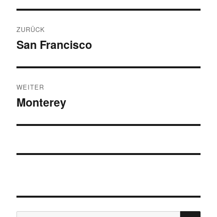
Beitragsnavigation
ZURÜCK
San Francisco
Vorheriger
Beitrag:
WEITER
Monterey
Nächster
Beitrag:
SU