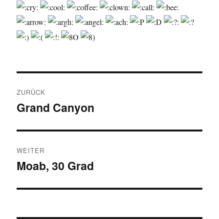
Beitragsnavigation
ZURÜCK
Grand Canyon
Vorheriger
Beitrag:
WEITER
Moab, 30 Grad
Nächster
Beitrag: