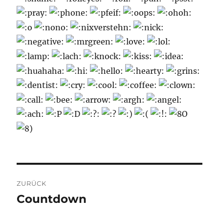
Beitragsnavigation
ZURÜCK
Countdown
Vorheriger
Beitrag: