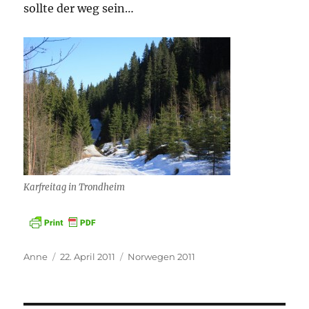
sollte der weg sein…
Karfreitag in Trondheim
Autor
Veröffentlicht
Kategorien
Anne
22. April 2011
Norwegen 2011
am