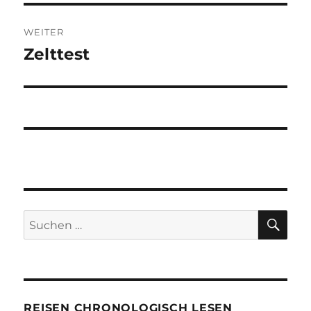
WEITER
Zelttest
Nächster
Beitrag:
SU
Suchen
nach:
REISEN CHRONOLOGISCH LESEN