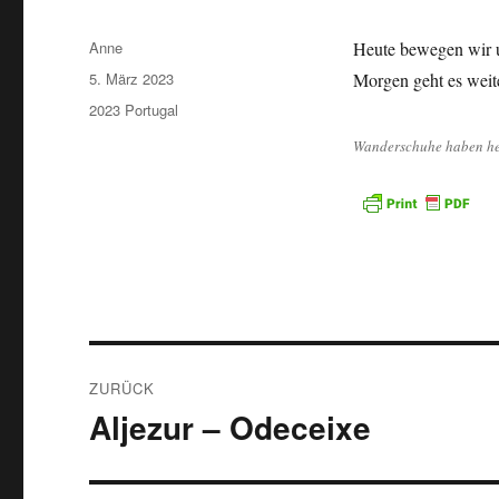
Autor
Anne
Heute bewegen wir un
Veröffentlicht
5. März 2023
Morgen geht es weite
am
Kategorien
2023 Portugal
Wanderschuhe haben he
Beitragsnavigation
ZURÜCK
Aljezur – Odeceixe
Vorheriger
Beitrag: