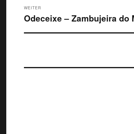
WEITER
Odeceixe – Zambujeira do 
Nächster
Beitrag: