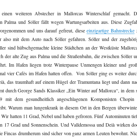
 einen weiteren Abstecher in Mallorcas Winterschlaf gemacht. D
n Palma und Sóller fällt wegen Wartungsarbeiten aus. Diese Zugfah
 vorgenommen und uns darauf gefreut, diese
einzigartige Bahnstrecke
r also mit dem Auto nach Sóller gefahren. Sóller und der zugehöri
ller sind hübschgemachte kleine Städtchen an der Westküste Mallorca
lich der alte Zug aus Palma und die Straßenbahn, die zwischen Sóller u
ehrt. Im Hafen liegen trotz Winterpause Unmengen kleiner und groß
mal vier Cafés im Hafen hatten offen. Von Sóller ging es weiter durc
ià, das traumhaft auf einem Hügel der Tramuntana liegt und dann na
t durch George Sands Klassiker „Ein Winter auf Mallorca“, in dem s
9 mit dem gesundheitlich angeschlagenen Komponisten Chopin 
ibt. Warum man lungenkrank in diesem Ort in den Bergen überwinter
l. Wir hatten 11 Grad, Nebel und haben gefroren. Fünf Autominuten tief
nn 17 Grad und Sonnenschein. Und Valldemossa und Deià wirken do
die Fincas drumherum sind sicher von ganz armen Leuten bewohnt. Nic