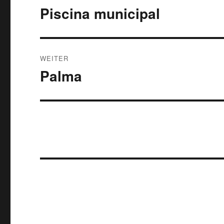
Piscina municipal
Vorheriger
Beitrag:
WEITER
Palma
Nächster
Beitrag: