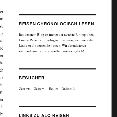
er
rt
REISEN CHRONOLOGISCH LESEN
zu
ge
Bei unserem Blog ist immer der neueste Eintrag oben.
Um die Reisen chronologisch zu lesen, kann man die
s.
Links zu alo-reisen.de nutzen. Wir aktualisieren
nd
während einer Reise eigentlich immer täglich!
er
hs
ch
ie
BESUCHER
in
Gesamt:
_
Gestern:
_
Heute:
_
Online: 3
t,
er
ch
ht
LINKS ZU ALO-REISEN