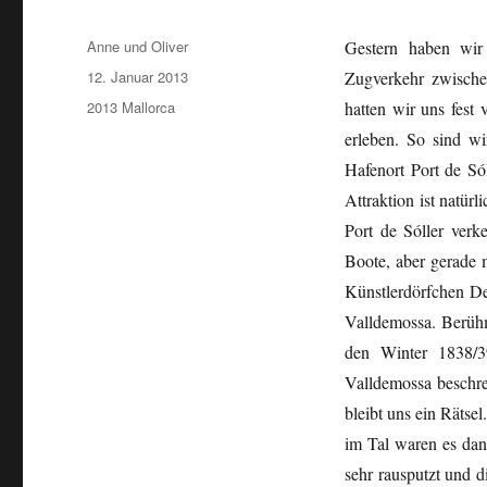
Autor
Anne und Oliver
Gestern haben wir
Veröffentlicht
12. Januar 2013
Zugverkehr zwische
am
Kategorien
2013 Mallorca
hatten wir uns fest
erleben. So sind wi
Hafenort Port de Só
Attraktion ist natür
Port de Sóller verk
Boote, aber gerade 
Künstlerdörfchen De
Valldemossa. Berühm
den Winter 1838/3
Valldemossa beschre
bleibt uns ein Rätse
im Tal waren es da
sehr rausputzt und 