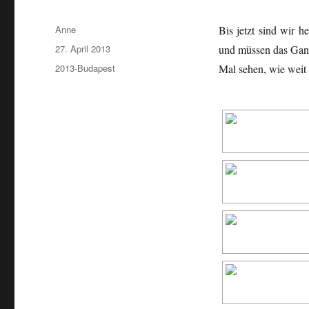
Autor
Anne
Bis jetzt sind wir 
Veröffentlicht
27. April 2013
und müssen das Ganz
am
Kategorien
2013-Budapest
Mal sehen, wie weit