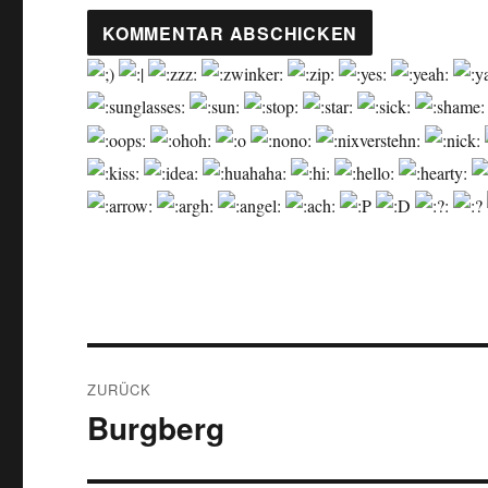
Beitragsnavigation
ZURÜCK
Burgberg
Vorheriger
Beitrag: