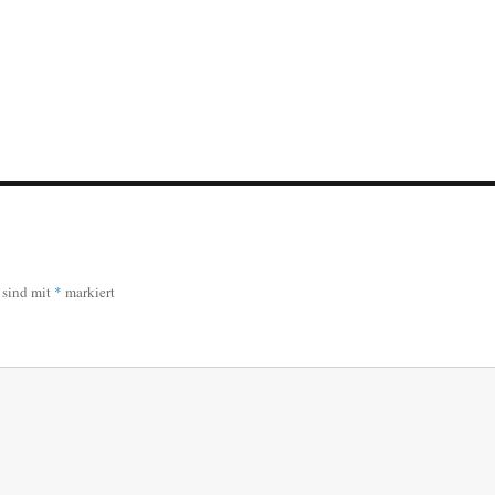
r sind mit
*
markiert