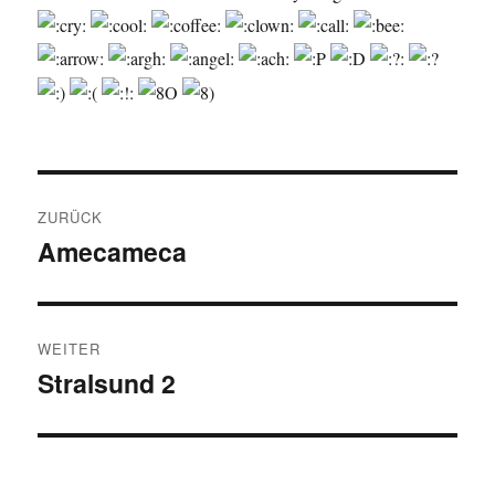
Beitragsnavigation
ZURÜCK
Amecameca
Vorheriger
Beitrag:
WEITER
Stralsund 2
Nächster
Beitrag: