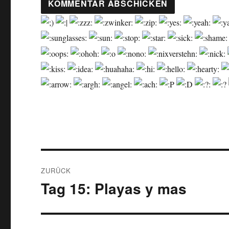
Beitragsnavigation
ZURÜCK
Tag 15: Playas y mas
Vorheriger
Beitrag: