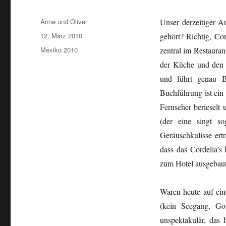
Autor
Anne und Oliver
Unser derzeitiger Au
Veröffentlicht
12. März 2010
gehört? Richtig, Cor
am
Kategorien
Mexiko 2010
zentral im Restaura
der Küche und den 
und führt genau Bu
Buchführung ist ein
Fernseher berieselt 
(der eine singt s
Geräuschkulisse ert
dass das Cordelia’s
zum Hotel ausgebaut
Waren heute auf ein
(kein Seegang, Go
unspektakulär, das 