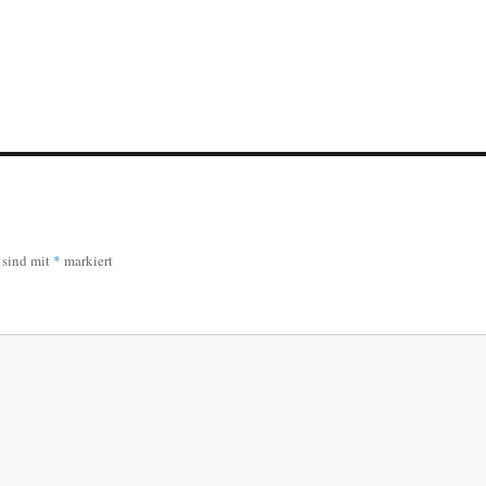
r sind mit
*
markiert