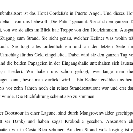
fenthaltsort ist das Hotel Cordelia’s in Puerto Angel. Und dieses Hot
delia – von uns liebevoll „Die Patin“ genannt. Sie sitzt den ganzen T
nt, von wo sie alles im Blick hat: Treppe von den Hotelzimmern, Ausga
Zugang zum Strand. Sie sieht genau, welcher Kellner was wohin trä
ch. Sie trägt alles ordentlich ein und an der letzten Seite ihr
 Umschlag für das Geld eingeheftet. Dabei wird sie den ganzen Tag v
und die beiden Papageien in der Eingangshalle unterhalten sich lautsta
ogar Lieder). Wir haben uns schon gefragt, wie lange man die
ragen kann, bevor man verrückt wird… Ein Kellner erzählte uns heut
 bis vor zehn Jahren noch ein reines Strandrestaurant war und erst da
 wurde. Die Buchführung scheint also zu stimmen.
er Bootstour in einer Lagune, sind durch Mangrovenwälder geschippe
tt sei Dank) und haben sogar Krokodile gesehen. Ansonsten eh
hatten wir in Costa Rica schöner. An dem Strand wo’s losging ist e