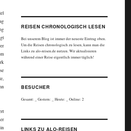
el
ag
REISEN CHRONOLOGISCH LESEN
ng
gt
Bei unserem Blog ist immer der neueste Eintrag oben.
Um die Reisen chronologisch zu lesen, kann man die
er
Links zu alo-reisen.de nutzen. Wir aktualisieren
om
während einer Reise eigentlich immer täglich!
rk
se
e,
nn
BESUCHER
Gesamt:
_
Gestern:
_
Heute:
_
Online: 2
rt
er
in
LINKS ZU ALO-REISEN