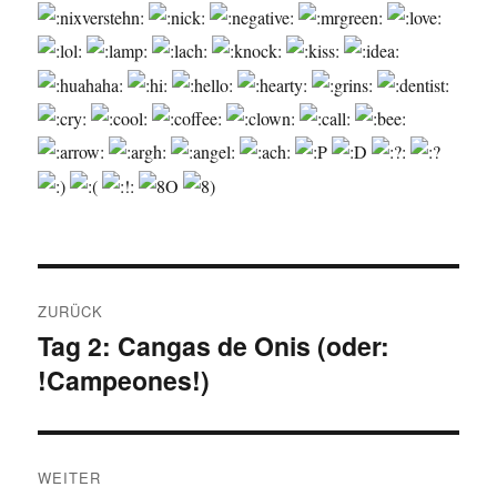
Beitragsnavigation
ZURÜCK
Tag 2: Cangas de Onis (oder:
Vorheriger
!Campeones!)
Beitrag:
WEITER