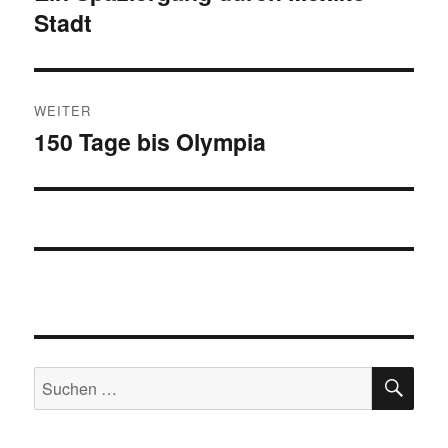
Stadt
Beitrag:
WEITER
150 Tage bis Olympia
Nächster
Beitrag:
SU
Suchen
nach: