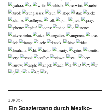
Beitragsnavigation
ZURÜCK
Ein Spaziergang durch Mexiko-
Vorheriger