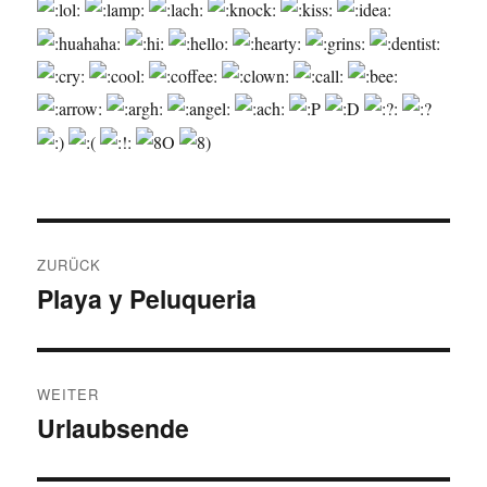
Beitragsnavigation
ZURÜCK
Playa y Peluqueria
Vorheriger
Beitrag:
WEITER
Urlaubsende
Nächster
Beitrag: