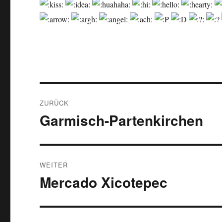
Beitragsnavigation
ZURÜCK
Garmisch-Partenkirchen
Vorheriger
Beitrag:
WEITER
Mercado Xicotepec
Nächster
Beitrag: