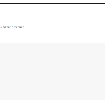
r sind mit
*
markiert