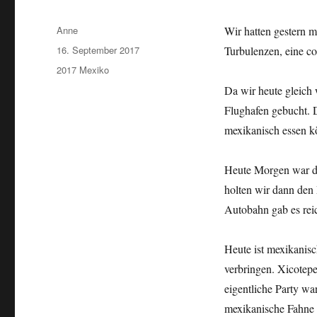
Autor
Anne
Wir hatten gestern m
Veröffentlicht
16. September 2017
Turbulenzen, eine c
am
Kategorien
2017 Mexiko
Da wir heute gleich 
Flughafen gebucht. 
mexikanisch essen k
Heute Morgen war da
holten wir dann den
Autobahn gab es rei
Heute ist mexikanisc
verbringen. Xicotepe
eigentliche Party wa
mexikanische Fahne 