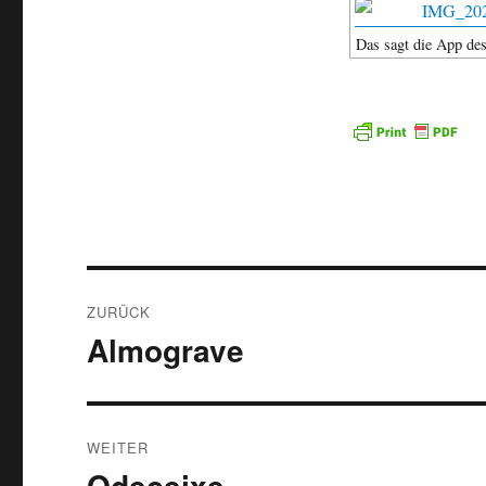
Das sagt die App de
Beitragsnavigation
ZURÜCK
Almograve
Vorheriger
Beitrag:
WEITER
Odeceixe
Nächster