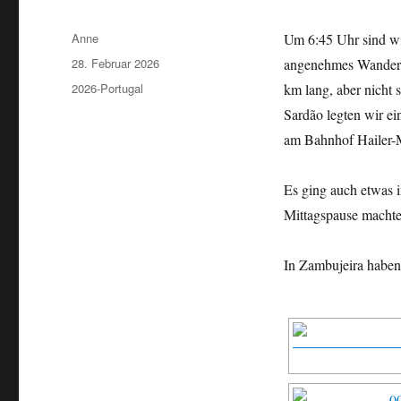
Autor
Anne
Um 6:45 Uhr sind wir
Veröffentlicht
28. Februar 2026
angenehmes Wanderw
am
Kategorien
2026-Portugal
km lang, aber nicht 
Sardão legten wir ein
am Bahnhof Hailer-
Es ging auch etwas 
Mittagspause macht
In Zambujeira haben