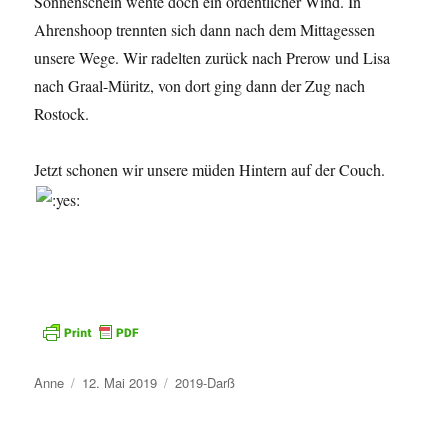
Sonnenschein wehte doch ein ordentlicher Wind. In
Ahrenshoop trennten sich dann nach dem Mittagessen
unsere Wege. Wir radelten zurück nach Prerow und Lisa
nach Graal-Müritz, von dort ging dann der Zug nach
Rostock.
Jetzt schonen wir unsere müden Hintern auf der Couch.
Autor
Veröffentlicht
Kategorien
Anne
12. Mai 2019
2019-Darß
am