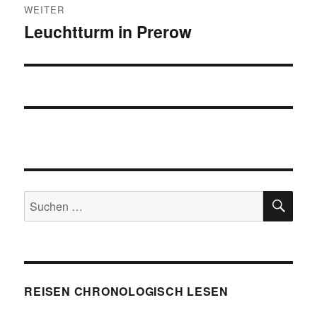
WEITER
Leuchtturm in Prerow
Nächster
Beitrag:
SU
Suchen
nach:
REISEN CHRONOLOGISCH LESEN