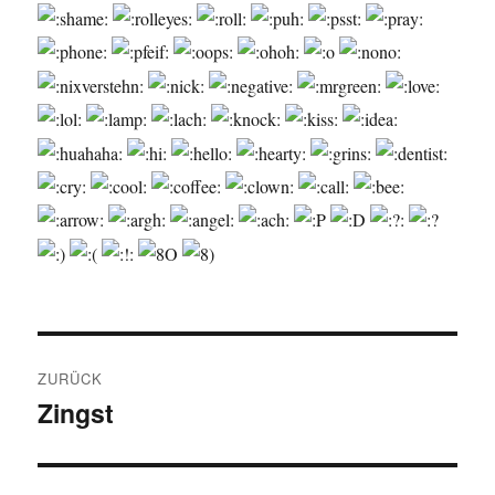
Beitragsnavigation
ZURÜCK
Zingst
Vorheriger
Beitrag: