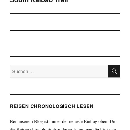
Beitrag:
SU
Suchen
nach:
REISEN CHRONOLOGISCH LESEN
Bei unserem Blog ist immer der neueste Eintrag oben. Um
die Reisen chronologisch zu lesen, kann man die Links zu