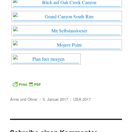
Autor
Veröffentlicht
Kategorien
Anne und Oliver
5. Januar 2017
USA 2017
am