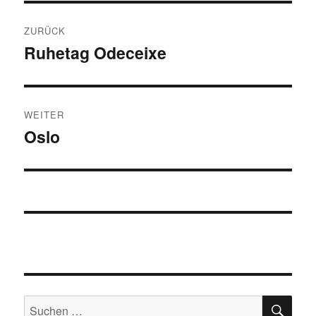
Beitragsnavigation
ZURÜCK
Ruhetag Odeceixe
Vorheriger
Beitrag:
WEITER
Oslo
Nächster
Beitrag:
SU
Suchen