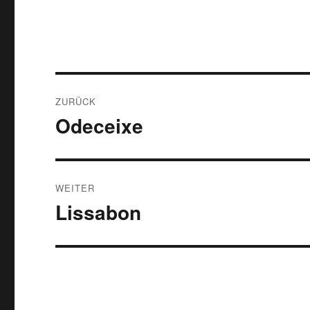
Beitragsnavigation
ZURÜCK
Odeceixe
Vorheriger
Beitrag:
WEITER
Lissabon
Nächster
Beitrag: