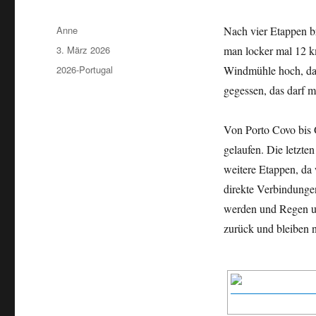
Autor
Anne
Nach vier Etappen b
Veröffentlicht
3. März 2026
man locker mal 12 k
am
Kategorien
2026-Portugal
Windmühle hoch, da 
gegessen, das darf m
Von Porto Covo bis 
gelaufen. Die letzten
weitere Etappen, da
direkte Verbindungen
werden und Regen un
zurück und bleiben n