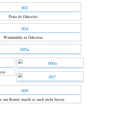
Praia de Odeceixe
Windmühle in Odeceixe
scos
ie am Router macht es auch nicht besser