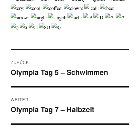
Beitragsnavigation
ZURÜCK
Olympia Tag 5 – Schwimmen
Vorheriger
Beitrag:
WEITER
Olympia Tag 7 – Halbzeit
Nächster
Beitrag: