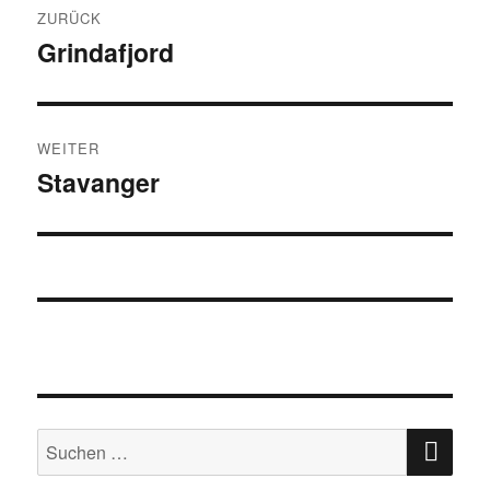
ZURÜCK
Grindafjord
Vorheriger
Beitrag:
WEITER
Stavanger
Nächster
Beitrag:
SU
Suchen
nach: