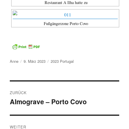
Restaurant A Ilha hatte zu
Fußgängerzone Porto Covo
Autor
Veröffentlicht
Kategorien
Anne
9. März 2023
2023 Portugal
am
Beitragsnavigation
ZURÜCK
Almograve – Porto Covo
Vorheriger
Beitrag:
WEITER