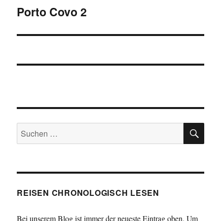
Porto Covo 2
Nächster
Beitrag:
SU
Suchen
nach:
REISEN CHRONOLOGISCH LESEN
Bei unserem Blog ist immer der neueste Eintrag oben. Um