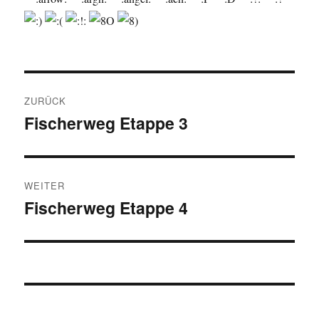
Beitragsnavigation
ZURÜCK
Fischerweg Etappe 3
Vorheriger
Beitrag:
WEITER
Fischerweg Etappe 4
Nächster
Beitrag: