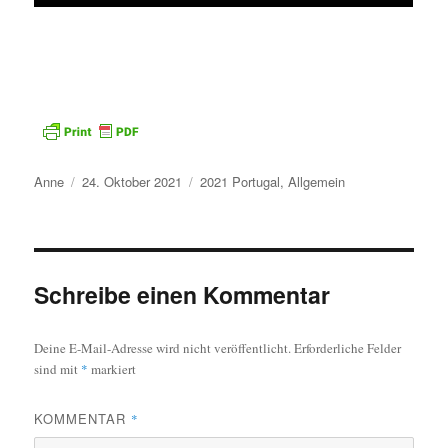
Autor
Veröffentlicht
Kategorien
Anne
24. Oktober 2021
2021 Portugal
,
Allgemein
am
Schreibe einen Kommentar
Deine E-Mail-Adresse wird nicht veröffentlicht.
Erforderliche Felder
sind mit
*
markiert
KOMMENTAR
*