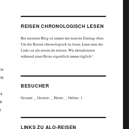
REISEN CHRONOLOGISCH LESEN
Bei unserem Blog ist immer der neueste Eintrag oben.
Um die Reisen chronologisch zu lesen, kann man die
Links zu alo-reisen.de nutzen. Wir aktualisieren
während einer Reise eigentlich immer täglich!
os
en
BESUCHER
ya
Gesamt:
_
Gestern:
_
Heute:
_
Online: 1
on
n
LINKS ZU ALO-REISEN