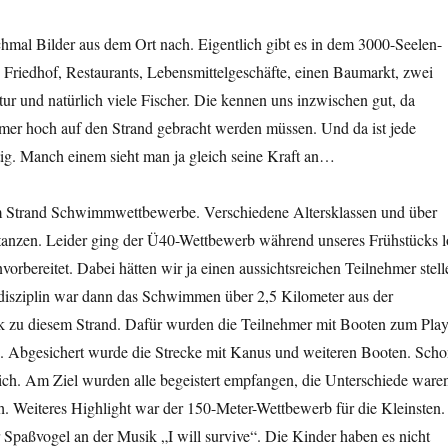
chmal Bilder aus dem Ort nach. Eigentlich gibt es in dem 3000-Seelen-
, Friedhof, Restaurants, Lebensmittelgeschäfte, einen Baumarkt, zwei
tur und natürlich viele Fischer. Die kennen uns inzwischen gut, da
mer hoch auf den Strand gebracht werden müssen. Und da ist jede
ig. Manch einem sieht man ja gleich seine Kraft an…
m Strand Schwimmwettbewerbe. Verschiedene Altersklassen und über
stanzen. Leider ging der Ü40-Wettbewerb während unseres Frühstücks l
nvorbereitet. Dabei hätten wir ja einen aussichtsreichen Teilnehmer stell
isziplin war dann das Schwimmen über 2,5 Kilometer aus der
 zu diesem Strand. Dafür wurden die Teilnehmer mit Booten zum Pla
n. Abgesichert wurde die Strecke mit Kanus und weiteren Booten. Sch
ich. Am Ziel wurden alle begeistert empfangen, die Unterschiede ware
h. Weiteres Highlight war der 150-Meter-Wettbewerb für die Kleinsten.
r Spaßvogel an der Musik „I will survive“. Die Kinder haben es nicht