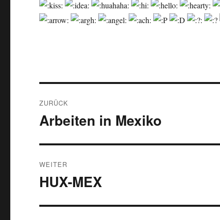
Beitragsnavigation
ZURÜCK
Arbeiten in Mexiko
Vorheriger
Beitrag:
WEITER
HUX-MEX
Nächster
Beitrag: