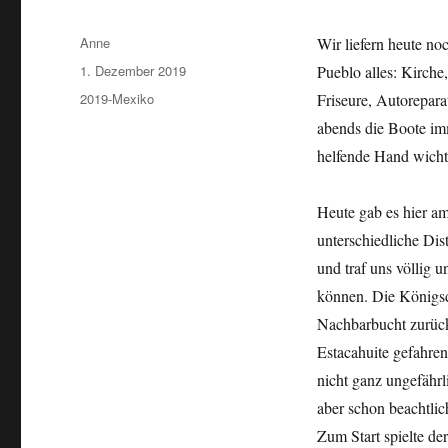
Autor
Anne
Wir liefern heute no
Veröffentlicht
1. Dezember 2019
Pueblo alles: Kirche
am
Kategorien
2019-Mexiko
Friseure, Autorepara
abends die Boote im
helfende Hand wicht
Heute gab es hier a
unterschiedliche Di
und traf uns völlig u
können. Die Königsd
Nachbarbucht zurück
Estacahuite gefahre
nicht ganz ungefährl
aber schon beachtlic
Zum Start spielte de