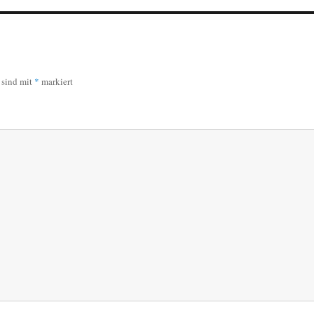
r sind mit
*
markiert