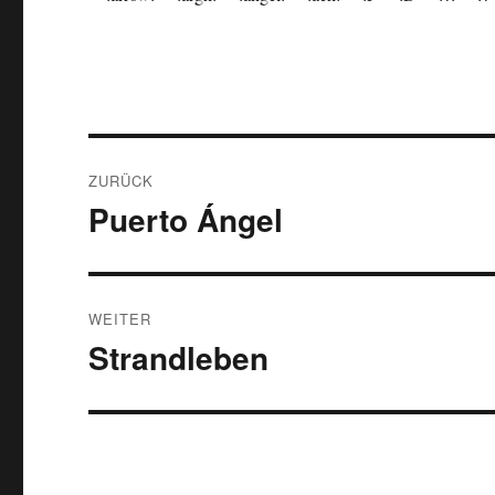
Beitragsnavigation
ZURÜCK
Puerto Ángel
Vorheriger
Beitrag:
WEITER
Strandleben
Nächster
Beitrag: