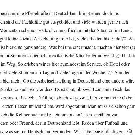
exikanische Pflegekräfte in Deutschland bringt einen doch ins
h sind die Fachkräfte gut ausgebildet und viele würden gerne nach
Momentan scheinen viele eher unzufrieden mit der Situation im Land.
 gibt keine soziale Absicherung im Alter, viele arbeiten bis Ende 70. Ab
 ist hier eine ganz andere. Was bei uns einer macht, machen hier vier (a
 im Sommer sicher acht mexikanische Mitarbeiter notwendig). Und si
st im Weg. So erleben wir es hier zumindest im Service, ob Hotel oder
eitet viele Stunden am Tag und viele Tage in der Woche. 7,5 Stunden
n hier nicht. Ob die Arbeitseinstellung in Deutschland eine andere wäre
Mexikaner auch ganz anders. Es ist egal, ob zwei Leute am Tisch das
bekommen, Besteck…? Ohja, hab ich vergessen, hier kommt eine Gabel.
letzten Bissen im Mund hat, wird abgeräumt. Man muss sie schon ger
sich die Kellner auch mal zu einem an den Tisch, erzählen von
ten oder Freund, der in Deutschland lebt. Reden über Fußball und
s, was sie mit Deutschland verbinden. Wir haben sie einfach gern. 😘