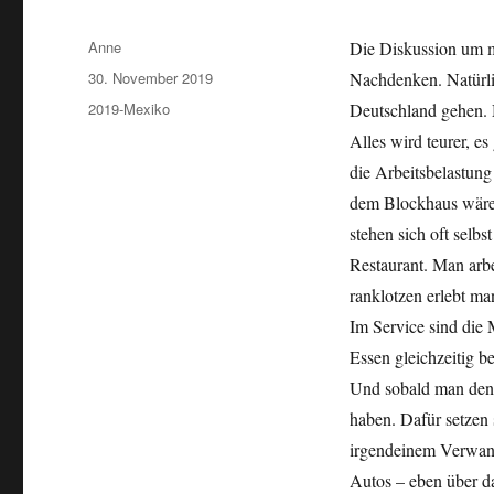
Autor
Anne
Die Diskussion um m
Veröffentlicht
30. November 2019
Nachdenken. Natürlic
am
Kategorien
2019-Mexiko
Deutschland gehen. 
Alles wird teurer, es
die Arbeitsbelastung
dem Blockhaus wären
stehen sich oft selb
Restaurant. Man arb
ranklotzen erlebt ma
Im Service sind die 
Essen gleichzeitig 
Und sobald man den 
haben. Dafür setzen 
irgendeinem Verwand
Autos – eben über da