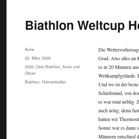
Biathlon Weltcup H
Autor
Anne
Die Wettervorhersage
Veröffentlicht
22. März 2026
Grad. Also alles an
am
Kategorien
2026_Oslo Biathlon
,
Anne und
es in 20 Minuten a
Oliver
Wettkampfgelände. D
Schlagwörter
Biathlon
,
Holmenkollen
Und wo ist der beste
Schießstand, von dor
es war total neblig
auch nötig, denn fas
hatten wir Thermosit
Sonne war es dann s
Männern entschied da