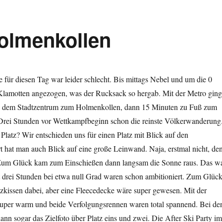
olmenkollen
 für diesen Tag war leider schlecht. Bis mittags Nebel und um die 0
 Klamotten angezogen, was der Rucksack so hergab. Mit der Metro ging
us dem Stadtzentrum zum Holmenkollen, dann 15 Minuten zu Fuß zum
rei Stunden vor Wettkampfbeginn schon die reinste Völkerwanderung
 Platz? Wir entschieden uns für einen Platz mit Blick auf den
t hat man auch Blick auf eine große Leinwand. Naja, erstmal nicht, de
. Zum Glück kam zum Einschießen dann langsam die Sonne raus. Das w
t drei Stunden bei etwa null Grad waren schon ambitioniert. Zum Glüc
zkissen dabei, aber eine Fleecedecke wäre super gewesen. Mit der
uper warm und beide Verfolgungsrennen waren total spannend. Bei de
nn sogar das Zielfoto über Platz eins und zwei. Die After Ski Party im