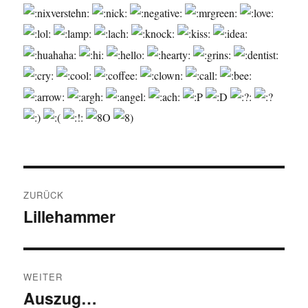
Beitragsnavigation
ZURÜCK
Lillehammer
Vorheriger
Beitrag:
WEITER
Auszug…
Nächster