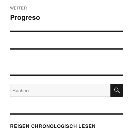
WEITER
Progreso
Nächster
Beitrag:
SU
Suchen
nach:
REISEN CHRONOLOGISCH LESEN