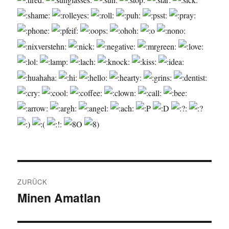
Beitragsnavigation
ZURÜCK
Minen Amatlan
Vorheriger
Beitrag: